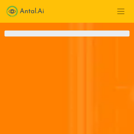
Antal.AI
0%